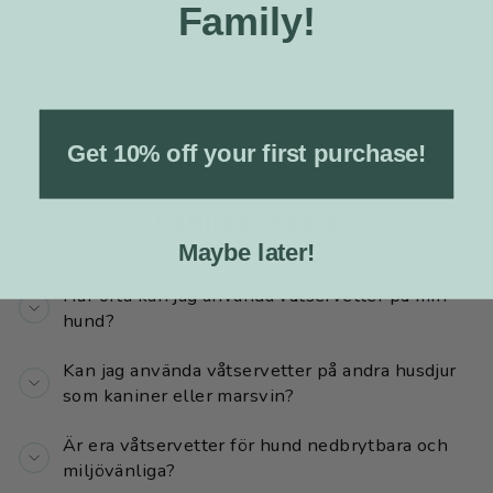
Family!
Bryts ner utan att lämna skadliga rester. Bambu är en
av världens snabbast växande växter, ett smartare
och mer hållbart val.
Get 10% off your first purchase!
Vanliga frågor
Maybe later!
Hur ofta kan jag använda våtservetter på min
hund?
Kan jag använda våtservetter på andra husdjur
som kaniner eller marsvin?
Är era våtservetter för hund nedbrytbara och
miljövänliga?