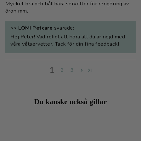
Mycket bra och hållbara servetter för rengöring av
öron mm.
>>
LOMI Petcare
svarade:
Hej Peter! Vad roligt att höra att du är nöjd med
våra våtservetter. Tack för din fina feedback!
1
2
3
Du kanske också gillar