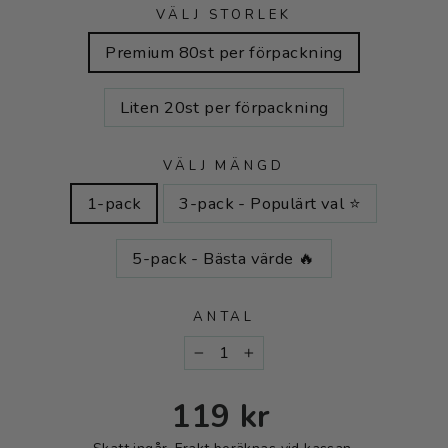
VÄLJ STORLEK
Premium 80st per förpackning
Liten 20st per förpackning
VÄLJ MÄNGD
1-pack
3-pack - Populärt val ⭐
5-pack - Bästa värde 🔥
ANTAL
−
+
Ordinarie
Reapris
119 kr
pris