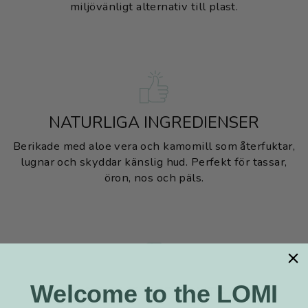
miljövänligt alternativ till plast.
NATURLIGA INGREDIENSER
Berikade med aloe vera och kamomill som återfuktar,
lugnar och skyddar känslig hud. Perfekt för tassar,
öron, nos och päls.
Welcome to the LOMI
BIOLOGISKT NEDBRYTBARA