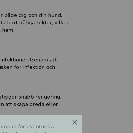
r både dig och din hund.
a bort dåliga lukter, vilket
t hem.
pinfektioner. Genom att
sken för infektion och
jliggör snabb rengöring.
n att skapa oreda eller
umpan för eventuella