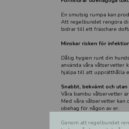
Förhindrar obehagliga lukt
En smutsig rumpa kan produ
Att regelbundet rengöra din
bidrar till ett fräschare dof
Minskar risken för infektio
Dålig hygien runt din hunds
använda våra våtservetter k
hjälpa till att upprätthålla
Snabbt, bekvämt och utan 
Våra bambu våtservetter är 
Med våra våtservetter kan d
obehag för någon av er.
Genom att regelbundet ren