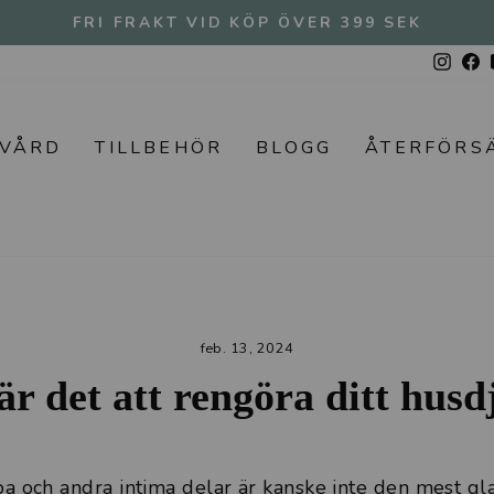
FRI FRAKT VID KÖP ÖVER 399 SEK
Pausa
Insta
F
bildspel
SVÅRD
TILLBEHÖR
BLOGG
ÅTERFÖRS
feb. 13, 2024
 är det att rengöra ditt hus
a och andra intima delar är kanske inte den mest g