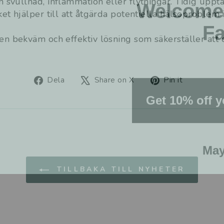
Welcome 
 svullnad, inflammation eller flytningar. Tidig upptä
et hjälper till att åtgärda potentiella hälsoproblem 
Fa
n bekväm och effektiv lösning som säkerställer att di
Dela
Tweet
Fäst
Dela
Share on X
Pin it
på
on
på
Get 10% off y
Facebook
X
Pinteres
May
TILLBAKA TILL NYHETER