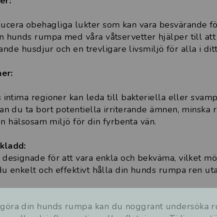
er:
cera obehagliga lukter som kan vara besvärande fö
 hunds rumpa med våra våtservetter hjälper till att t
tande husdjur och en trevligare livsmiljö för alla i dit
ner:
 intima regioner kan leda till bakteriella eller svam
an du ta bort potentiella irriterande ämnen, minska ri
 en hälsosam miljö för din fyrbenta vän.
kladd:
designade för att vara enkla och bekväma, vilket mö
u enkelt och effektivt hålla din hunds rumpa ren uta
göra din hunds rumpa kan du noggrant undersöka r