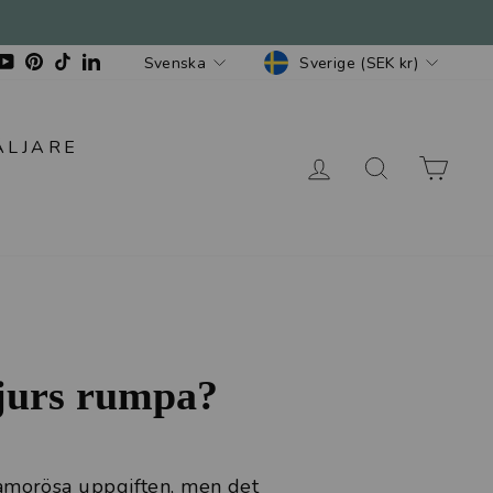
Valuta
Språk
gram
acebook
YouTube
Pinterest
TikTok
LinkedIn
Sverige (SEK kr)
Svenska
ÄLJARE
LOGGA IN
SÖK
VA
djurs rumpa?
lamorösa uppgiften, men det