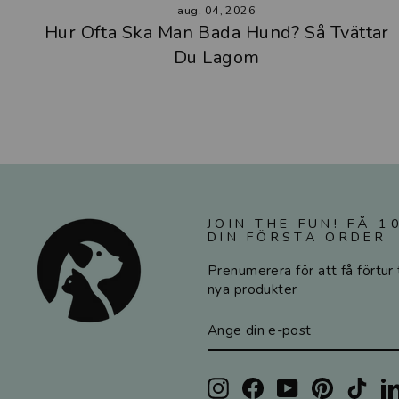
aug. 04, 2026
Hur Ofta Ska Man Bada Hund? Så Tvättar
Du Lagom
JOIN THE FUN! FÅ 
DIN FÖRSTA ORDER
Prenumerera för att få förtur 
nya produkter
ANGE
PRENUMERERA
DIN
E-
POST
Instagram
Facebook
YouTube
Pinterest
TikT