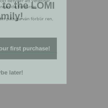
to the LOMI
ckt betyder att veterinär
innan de förvärras.
mily!
n pälsiga vän förblir ren,
our first purchase!
t
be later!