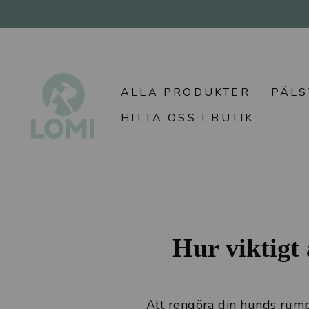
Hoppa
till
innehållet
ALLA PRODUKTER
PÄL
HITTA OSS I BUTIK
Hur viktigt
Att rengöra din hunds rump