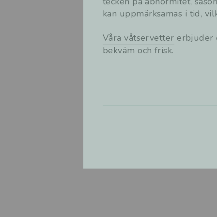
tecken på abnormitet, såsom
kan uppmärksamas i tid, vilk
Våra våtservetter
erbjuder e
bekväm och frisk.